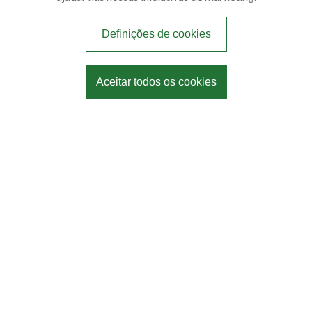
Definições de cookies
Aceitar todos os cookies
Avenida Jordão Pinto, 2333, Centro - CEP 99370-000
0800 800 3389