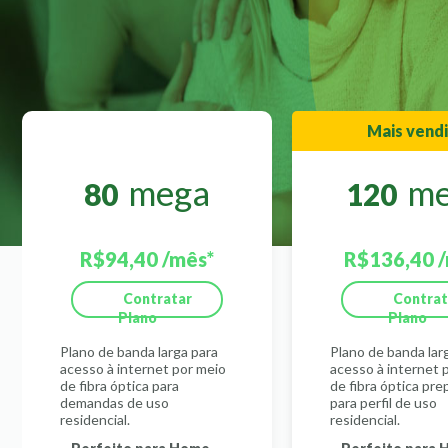
Mais vend
mega
me
80
120
R$94,40 /mês*
R$136,40 
Contratar
Contrat
Plano
Plano
Plano de banda larga para
Plano de banda lar
acesso à internet por meio
acesso à internet 
de fibra óptica para
de fibra óptica pr
demandas de uso
para perfil de uso
residencial.
residencial.