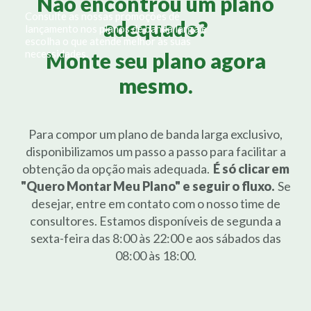
Não encontrou um plano
Consulte as nossas promoções de
adequado?
lançamento nos planos de banda larga e
escolha o que atende melhor às suas
necessidades.
Monte seu plano agora
mesmo.
Para compor um plano de banda larga exclusivo,
disponibilizamos um passo a passo para facilitar a
obtenção da opção mais adequada.
É só clicar em
"Quero Montar Meu Plano" e seguir o fluxo.
Se
desejar, entre em contato com o nosso time de
consultores. Estamos disponíveis de segunda a
sexta-feira das 8:00 às 22:00 e aos sábados das
08:00 às 18:00.