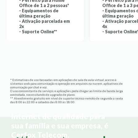
- Perfeito para Home
- Perfeito para
Office de 1 a 2 pessoas*
Office de 1 a 3 p
- Equipamentos de
- Equipamentos 
última geração
última geração
- Ativação parcelada em
- Ativação parce
2x
4x
- Suporte Online**
- Suporte Online
* Estimativas de uso baseadas em aplicações de sala de aula virtual, acesso à
sistemas web para comunicação e operação em arquivos na nuvem, aplicativos de
comunicação por chat e voz.
O uso concomitante de serviços e aplicações pode chegar ao limite de banda larga
contratada, necessitando de upgrade de plano.
** Atendimento gratuito em nível de suporte técnico remoto de segunda a sexta
das 8:00 às 22:00 e sábados das 8:00 às 18:00.
Internet de qualidade para
sua família e sua empresa, é
Cerfox Telecom.